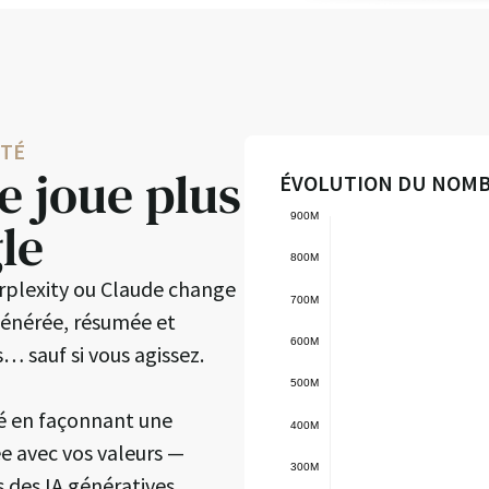
ITÉ
e joue plus
ÉVOLUTION DU NOMB
le
rplexity ou Claude change
générée, résumée et
… sauf si vous agissez.
té en façonnant une
e avec vos valeurs —
s des IA génératives.