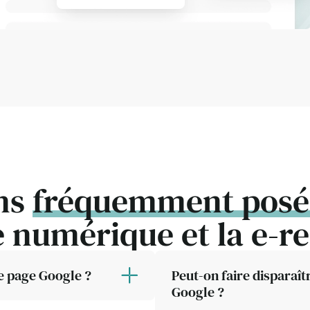
ns
fréquemment posé
e numérique et la e-r
e page Google ?
Peut-on faire disparaî
Google ?