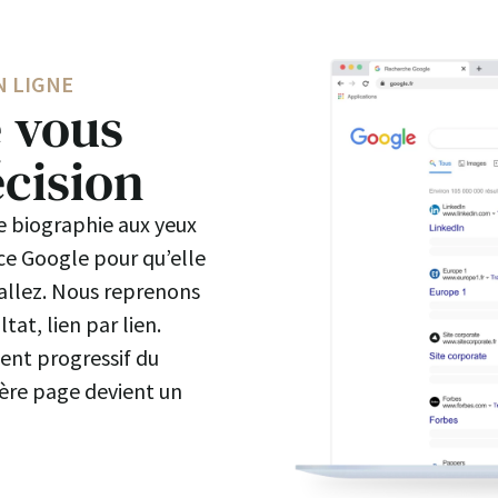
N LIGNE
e vous
écision
re biographie aux yeux
ce Google pour qu’elle
s allez. Nous reprenons
tat, lien par lien.
ent progressif du
ière page devient un